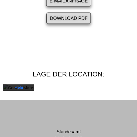
E-MAIL ANFRAGE
DOWNLOAD PDF
Mit dem
Laden der
Karte
akzeptieren
Sie die
Datenschutzerklärung
LAGE DER LOCATION:
von
Google.
Mehr
erfahren
Karte
laden
Google
Standesamt
Maps immer