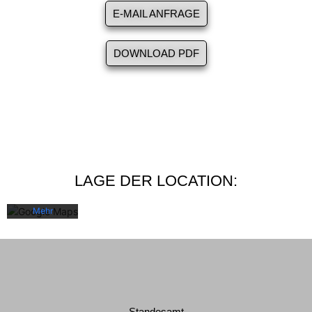
E-MAIL ANFRAGE
DOWNLOAD PDF
Mit dem
Laden der
Karte
akzeptieren
Sie die
Datenschutzerklärung
LAGE DER LOCATION:
von
Google.
Mehr
erfahren
Karte
laden
Google
Standesamt