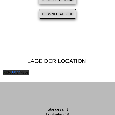
DOWNLOAD PDF
Mit dem
Laden der
Karte
akzeptieren
Sie die
Datenschutzerklärung
LAGE DER LOCATION:
von
Google.
Mehr
erfahren
Karte
laden
Google
Standesamt
Maps immer
Marktplatz 18